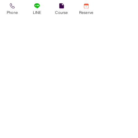
Phone
LINE
Course
Reserve
料金等は、動画の長さや内容によって変動します
ので、要相談となります。
​お問い合わせは、
公式LINE
もしくは
メール
よりお
気軽にお問合せください。
​FUJIHARI