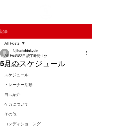
記事
All Posts
fujiharishinkyuin
All Posts
4月22日
読了時間: 1分
5月のスケジュール
お知らせ
スケジュール
トレーナー活動
自己紹介
ケガについて
その他
コンディショニング