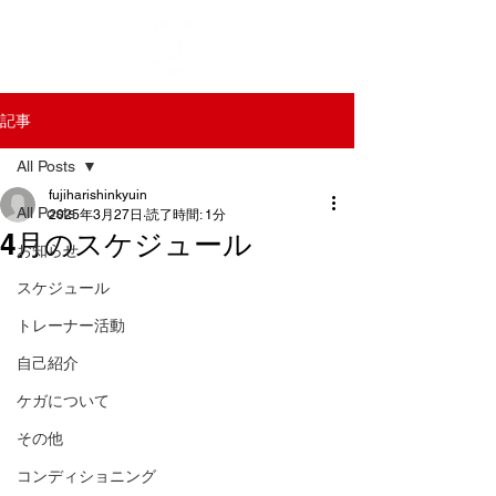
記事
All Posts
fujiharishinkyuin
All Posts
2025年3月27日
読了時間: 1分
4月のスケジュール
お知らせ
スケジュール
トレーナー活動
自己紹介
ケガについて
その他
コンディショニング