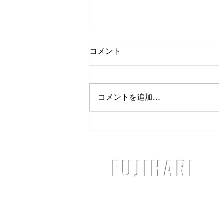
足底筋膜炎について
コメント
いつもご利用ありがとうございま
す。 本日は、足底筋膜炎（そく
ていきんまくえん）というケガに
コメントを追加…
ついてのお話です！ みなさん
は「足底筋膜炎」というケガを聞
いたことがありますか？ 足底筋
膜炎は、 足の『裏側』 である足
底に痛みが生じます。...
​FUJIHARI