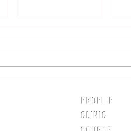
肉離れについて
いつもご利用ありがとうございま
す。 本日は、肉離れというケガ
についてのお話です！ みなさん
は「肉離れ」というケガを聞いた
ことがありますか？ 肉離れは、
シン
太ももの裏やふくらはぎに起こり
やすいケガです。 状態が悪いと
運動時のみならず、日常生活にも
支障をきたす場合があります。...
PROFILE
CLINIC
COURSE