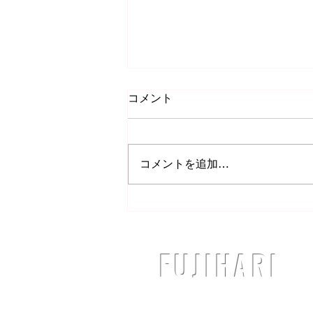
足底筋膜炎について
コメント
いつもご利用ありがとうございま
す。 本日は、足底筋膜炎（そく
ていきんまくえん）というケガに
コメントを追加…
ついてのお話です！ みなさん
は「足底筋膜炎」というケガを聞
いたことがありますか？ 足底筋
膜炎は、 足の『裏側』 である足
底に痛みが生じます。...
​FUJIHARI