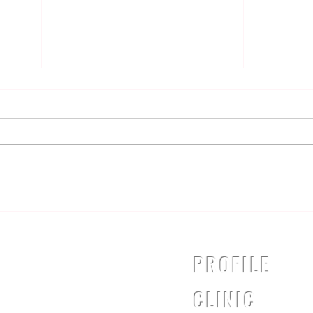
肉離れについて
いつもご利用ありがとうございま
す。 本日は、肉離れというケガ
についてのお話です！ みなさん
は「肉離れ」というケガを聞いた
ことがありますか？ 肉離れは、
シン
太ももの裏やふくらはぎに起こり
やすいケガです。 状態が悪いと
運動時のみならず、日常生活にも
支障をきたす場合があります。...
PROFILE
CLINIC