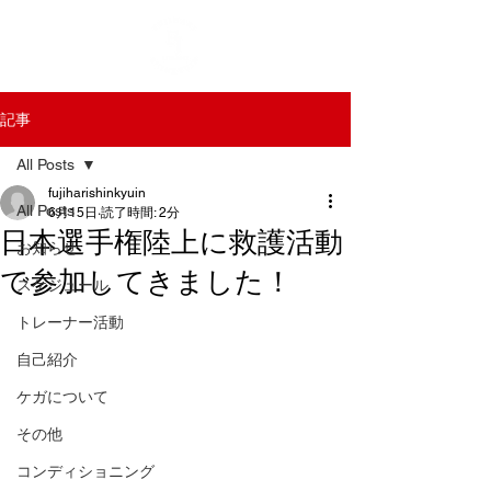
記事
All Posts
fujiharishinkyuin
All Posts
6月15日
読了時間: 2分
日本選手権陸上に救護活動
お知らせ
で参加してきました！
スケジュール
トレーナー活動
自己紹介
ケガについて
その他
コンディショニング