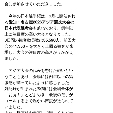
会に参加させていただきました。
　今年の日本選手権は、9月に開催され
る
愛知・名古屋2026アジア競技大会の
日本代表選考会
も兼ねており、例年以
上に注目度の高い大会となりました。
3日間の観客動員数は
55,598人
。前回大
会の41,353人を大きく上回る観客が来
場し、大会の注目度の高さがうかがえ
ました。
　アジア大会の代表を懸けた戦いとい
うこともあり、会場には例年以上の緊
張感が漂っていたように感じました。
好記録が生まれた瞬間には会場全体が
「おぉ！」とどよめき、最後の選手が
ゴールするまで温かい声援が送られて
いました。
また、棒高跳や走高跳で惜しくもバー