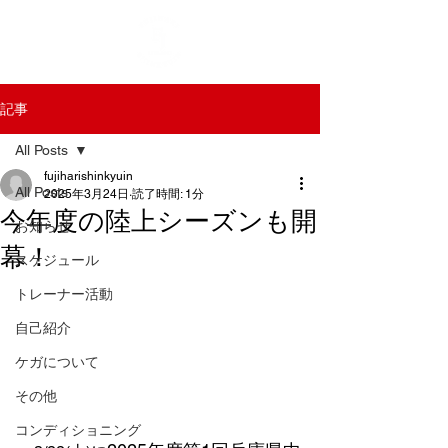
記事
All Posts
fujiharishinkyuin
All Posts
2025年3月24日
読了時間: 1分
今年度の陸上シーズンも開
お知らせ
幕！
スケジュール
トレーナー活動
自己紹介
ケガについて
その他
コンディショニング