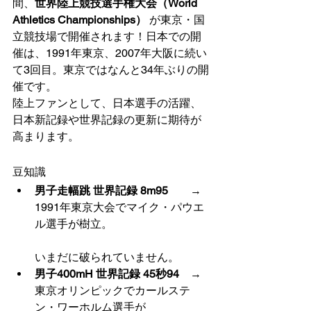
間、
世界陸上競技選手権大会（World 
Athletics Championships）
 が東京・国
立競技場で開催されます！日本での開
催は、1991年東京、2007年大阪に続い
て3回目。東京ではなんと34年ぶりの開
催です。
陸上ファンとして、日本選手の活躍、
日本新記録や世界記録の更新に期待が
高まります。
豆知識
男子走幅跳 世界記録 8m95
　　→ 
1991年東京大会でマイク・パウエ
ル選手が樹立。
いまだに破られていません。
男子400mH 世界記録 45秒94
　→ 
東京オリンピックでカールステ
ン・ワーホルム選手が