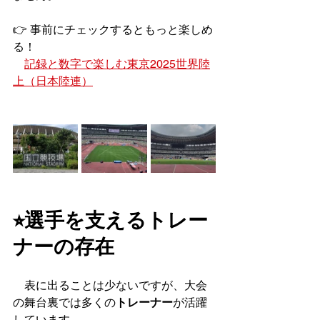
👉 事前にチェックするともっと楽しめ
る！
記録と数字で楽しむ東京2025世界陸
上（
日本陸連）
⭐︎選手を支えるトレー
ナーの存在
　表に出ることは少ないですが、大会
の舞台裏では多くの
トレーナー
が活躍
しています。