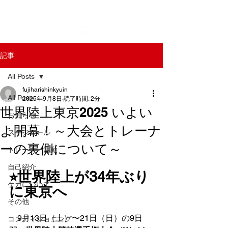
記事
All Posts
fujiharishinkyuin
All Posts
2025年9月8日
読了時間: 2分
世界陸上東京2025 いよい
お知らせ
よ開幕！～大会とトレーナ
スケジュール
ーの裏側について～
トレーナー活動
自己紹介
⭐︎世界陸上が34年ぶり
ケガについて
に東京へ
その他
　9月13日（土）〜21日（日）の9日
コンディショニング