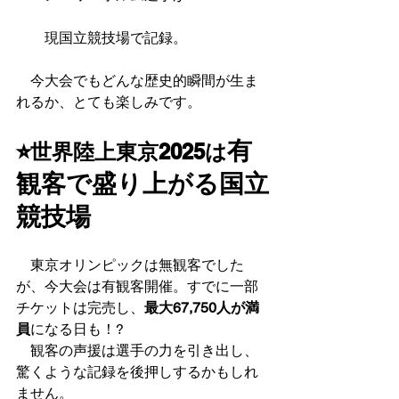
現国立競技場で記録。
　今大会でもどんな歴史的瞬間が生ま
れるか、とても楽しみです。
⭐︎
有
世界陸上東京2025は
観客で盛り上がる国立
競技場
　東京オリンピックは無観客でした
が、今大会は有観客開催。すでに一部
チケットは完売し、
最大67,750人が満
員
になる日も！?
　観客の声援は選手の力を引き出し、
驚くような記録を後押しするかもしれ
ません。