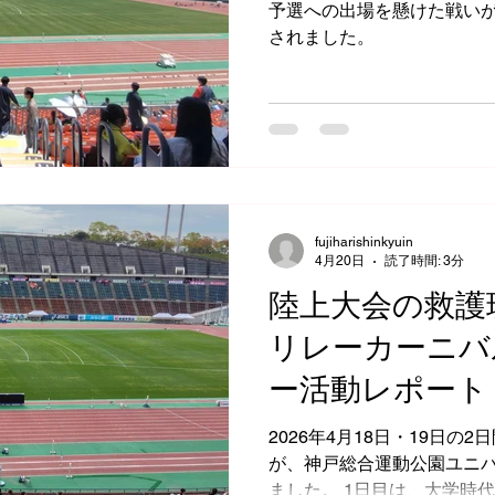
予選への出場を懸けた戦いが
されました。
fujiharishinkyuin
4月20日
読了時間: 3分
陸上大会の救護
リレーカーニバ
ー活動レポート
2026年4月18日・19日の
が、神戸総合運動公園ユニ
ました。 1日目は、大学時