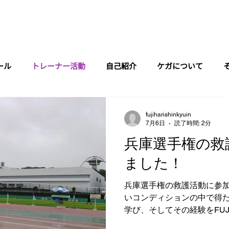
FILE
CLINIC
COURSE
TRAINER
SCHEDULE
RESERVE
ール
トレーナー活動
自己紹介
ケガについて
fujiharishinkyuin
7月6日
読了時間: 2分
兵庫選手権の救
ました！
兵庫選手権の救護活動に参
いコンディションの中で得
学び、そしてその経験をFUJ
していきたいという想いを