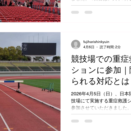
が、社会人として800mグ
で、大会前日のウォーミング
回はケアやテーピングとい
く、 ウォーミングアップの
動画や写真で撮影していまし
て大会救護を担当しました。
fujiharishinkyuin
4月6日
読了時間: 2分
会を終えられたことに、まずは安
インターハイ地区予選・県予
競技場での重症
イと、本格的なシーズンに突
ションに参加｜
ハイに挑む選手 初めて大舞
たい選手 それぞれが最高
られる対応とは
るよう、コンディショニン
ていただきます。
2026年4月5日（日）、日
技場にて実施する重症救護
参加させていただきました。 2月・3月にも同連盟の研
に参加してきましたが、今
各種目で起こりうる重症事
まで以上に実践的な内容で