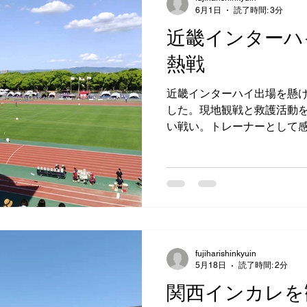
6月1日
読了時間: 3分
近畿インターハ
熱戦
近畿インターハイ出場を懸
した。現地観戦と救護活動
い戦い。トレーナーとして
張る姿から受けた刺激につ
fujiharishinkyuin
5月18日
読了時間: 2分
関西インカレを