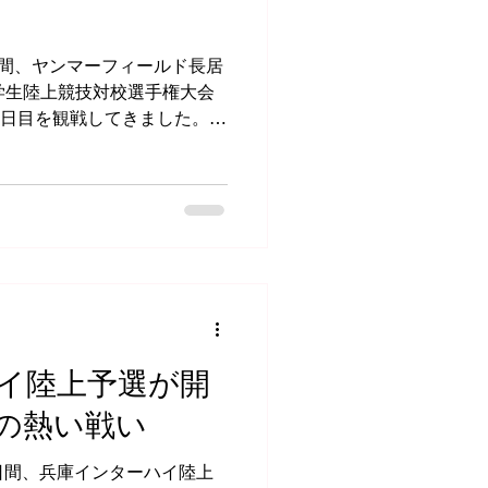
4日間、ヤンマーフィールド長居
学生陸上競技対校選手権大会
3日目を観戦してきました。
日本インカレなど大学生の
機会が多くありましたが、最
ことが増えていたため、久し
しました。
イ陸上予選が開
の熱い戦い
2日間、兵庫インターハイ陸上