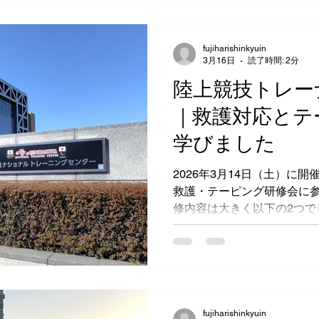
fujiharishinkyuin
3月16日
読了時間: 2分
陸上競技トレー
｜救護対応とテ
学びました
2026年3月14日（土）に
救護・テーピング研修会に参
修内容は大きく以下の2つで
ッチャー・ネックカラーを用
ング研修
fujiharishinkyuin