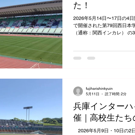
た！
2026年5月14日〜17日の
で開催された第79回西日本
（通称：関西インカレ） の
大学時代や開業当初は、全
大会を中心にサポートする
近は高校生の大会に関わる
ぶりに大学生の試合を観戦
fujiharishinkyuin
5月11日
読了時間: 2分
兵庫インターハ
催｜高校生たち
2026年5月9日・10日の