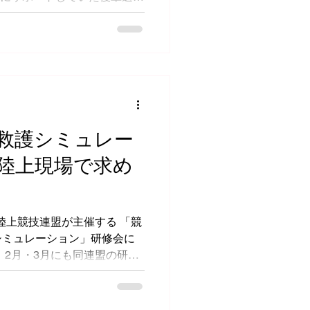
ランプリに出場するということ
アップに帯同しました。 今
った直接的なサポートはな
様子 疾走時のフォーム などを
た。 2日目はトレーナーとし
 大きな事案もなく無事に大
心しています。 5月には
選、6月には近畿インターハ
救護シミュレー
入します。 最後のインター
陸上現場で求め
台に立つ選手 悔しさを晴らし
のパフォーマンスを発揮でき
グ面から全力でサポートさせ
本陸上競技連盟が主催する 「競
シミュレーション」研修会に
修
回は実際の競技場を使用し、
例への対応を想定した、これ
した。