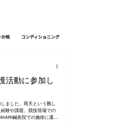
BLOG
VIDEO
FAQ
ACCESS
その他
コンディショニング
護活動に参加し
加しました。雨天という難し
た経験や課題、競技現場での
IHARI鍼灸院での施術に還元
綴っています。